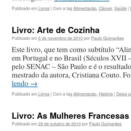
Publicado em
Livros
|
Com a tag
Alimentação
,
Câncer
,
Saúde
|
Livro: Arte de Cozinha
Publicado em
5 de novembro de 2010
por
Paulo Guimarães
Este livro, que tem como subtítulo “Ali
em Portugal e no Brasil (Séculos XVII –
pelo SENAC – São Paulo e é o resultado
mestrado da autora, Cristiana Couto. F
lendo
→
Publicado em
Livros
|
Com a tag
Alimentação
,
História
|
Deixe u
Livro: As Mulheres Francesa
Publicado em
29 de outubro de 2010
por
Paulo Guimarães