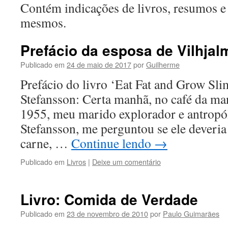
conteúdo
Contém indicações de livros, resumos e
mesmos.
Prefácio da esposa de Vilhja
Publicado em
24 de maio de 2017
por
Guilherme
Prefácio do livro ‘Eat Fat and Grow Sli
Stefansson: Certa manhã, no café da ma
1955, meu marido explorador e antropó
Stefansson, me perguntou se ele deveria v
carne, …
Continue lendo
→
Publicado em
Livros
|
Deixe um comentário
Livro: Comida de Verdade
Publicado em
23 de novembro de 2010
por
Paulo Guimarães