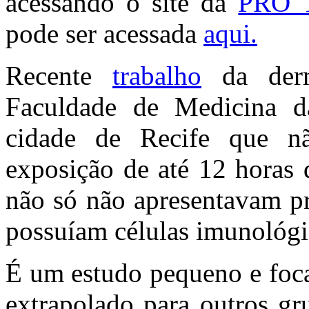
acessando o site da
PRO 
pode ser acessada
aqui.
Recente
trabalho
da derma
Faculdade de Medicina 
cidade de Recife que n
exposição de até 12 horas d
não só não apresentavam p
possuíam células imunológic
É um estudo pequeno e foca
extrapolado para outros gr