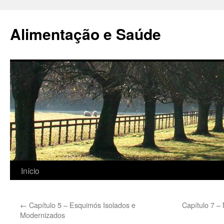
Alimentação e Saúde
Pular
Início
para
←
Capítulo 5 – Esquimós Isolados e
Capítulo 7 –
o
Modernizados