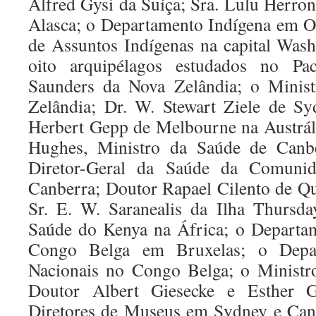
Alfred Gysi da Suíça; Sra. Lulu Herro
Alasca; o Departamento Indígena em O
de Assuntos Indígenas na capital Washi
oito arquipélagos estudados no Pac
Saunders da Nova Zelândia; o Minis
Zelândia; Dr. W. Stewart Ziele de Sy
Herbert Gepp de Melbourne na Austrál
Hughes, Ministro da Saúde de Canb
Diretor-Geral da Saúde da Comunid
Canberra; Doutor Rapael Cilento de Qu
Sr. E. W. Saranealis da Ilha Thursd
Saúde do Kenya na África; o Departa
Congo Belga em Bruxelas; o Depa
Nacionais no Congo Belga; o Ministro
Doutor Albert Giesecke e Esther G
Diretores de Museus em Sydney e Canb