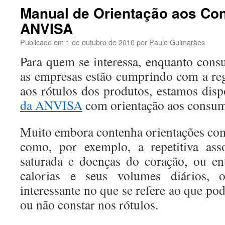
conteúdo
Manual de Orientação aos Co
ANVISA
Publicado em
1 de outubro de 2010
por
Paulo Guimarães
Para quem se interessa, enquanto consu
as empresas estão cumprindo com a re
aos rótulos dos produtos, estamos dis
da ANVISA
com orientação aos consum
Muito embora contenha orientações co
como, por exemplo, a repetitiva ass
saturada e doenças do coração, ou ent
calorias e seus volumes diários, 
interessante no que se refere ao que po
ou não constar nos rótulos.