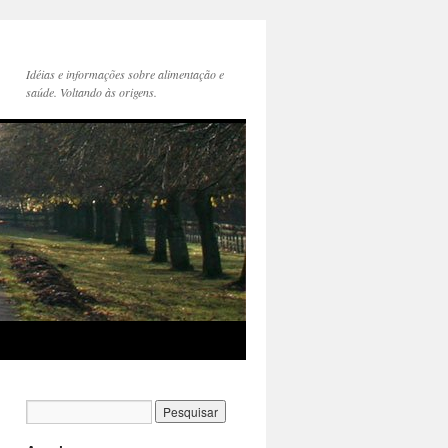
Idéias e informações sobre alimentação e
saúde. Voltando às origens.