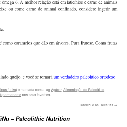
e ômega 6. A melhor relação está em laticínios e carne de animais
ixe ou come carne de animal confinado, considere ingerir um
te.
 é como caramelos que dão em árvores. Pura frutose. Coma frutas
uindo queijo, e você se tornará
um verdadeiro paleolítico ortodoxo.
inas (links)
e marcada com a tag
Açúcar
,
Alimentação do Paleolítico
,
nk permanente
aos seus favoritos.
Radicci e as Receitas
→
ãNu – Paleolithic Nutrition