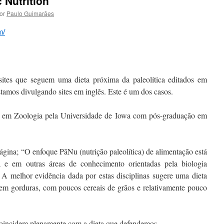
 Nutrition
or
Paulo Guimarães
m/
ites que seguem uma dieta próxima da paleolítica editados em
tamos divulgando sites em inglês. Este é um dos casos.
do em Zoologia pela Universidade de Iowa com pós-graduação em
ágina; “O enfoque PãNu (nutrição paleolítica) de alimentação está
 e em outras áreas de conhecimento orientadas pela biologia
. A melhor evidência dada por estas disciplinas sugere uma dieta
 em gorduras, com poucos cereais de grãos e relativamente pouco
 coincidem plenamente com a dieta que defendemos.