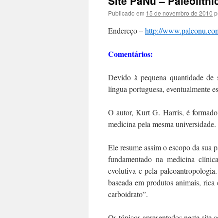
Site PãNu – Paleolithic
conteúdo
Publicado em
15 de novembro de 2010
p
Endereço –
http://www.paleonu.co
Comentários:
Devido à pequena quantidade de s
língua portuguesa, eventualmente es
O autor, Kurt G. Harris, é forma
medicina pela mesma universidade.
Ele resume assim o escopo da sua p
fundamentado na medicina clínica
evolutiva e pela paleoantropologia
baseada em produtos animais, rica
carboidrato”.
Os tópicos apresentados neste site