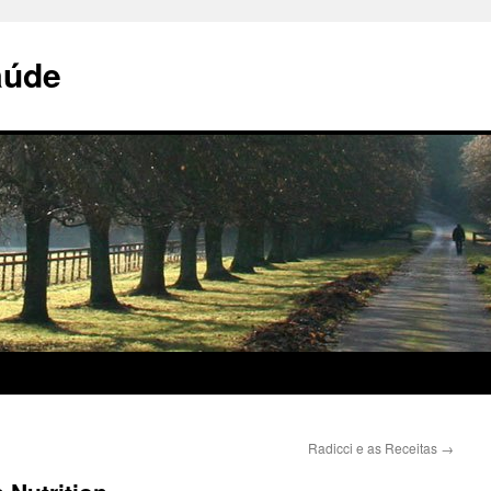
aúde
Radicci e as Receitas
→