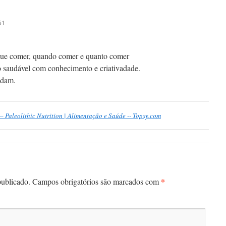
51
que comer, quando comer e quanto comer
o saudável com conhecimento e criativadade.
udam.
– Paleolithic Nutrition | Alimentação e Saúde -- Topsy.com
*
publicado.
Campos obrigatórios são marcados com