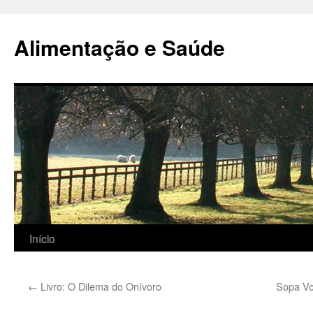
Alimentação e Saúde
Pular
Início
para
←
Livro: O Dilema do Onívoro
Sopa Vo
o