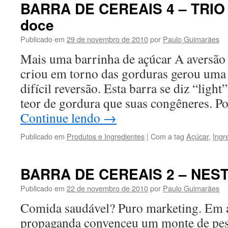
conteúdo
BARRA DE CEREAIS 4 – TRIO 
doce
Publicado em
29 de novembro de 2010
por
Paulo Guimarães
Mais uma barrinha de açúcar A aversã
criou em torno das gorduras gerou uma 
difícil reversão. Esta barra se diz “ligh
teor de gordura que suas congêneres. P
Continue lendo
→
Publicado em
Produtos e Ingredientes
|
Com a tag
Açúcar
,
Ingr
BARRA DE CEREAIS 2 – NES
Publicado em
22 de novembro de 2010
por
Paulo Guimarães
Comida saudável? Puro marketing. Em
propaganda convenceu um monte de pess