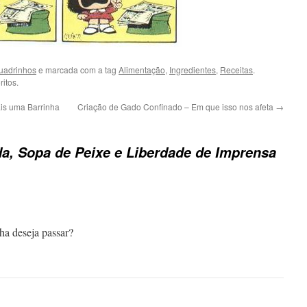
uadrinhos
e marcada com a tag
Alimentação
,
Ingredientes
,
Receitas
.
itos.
s uma Barrinha
Criação de Gado Confinado – Em que isso nos afeta
→
a, Sopa de Peixe e Liberdade de Imprensa
ha deseja passar?