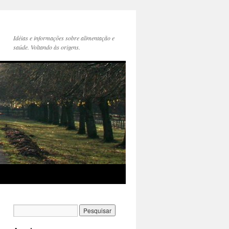
Idéias e informações sobre alimentação e
saúde. Voltando às origens.