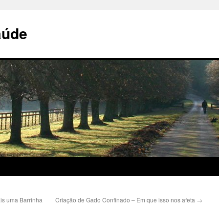
aúde
s uma Barrinha
Criação de Gado Confinado – Em que isso nos afeta
→