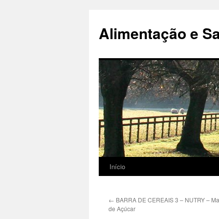
Alimentação e S
Início
Pular
para
←
BARRA DE CEREAIS 3 – NUTRY – Mai
o
de Açúcar