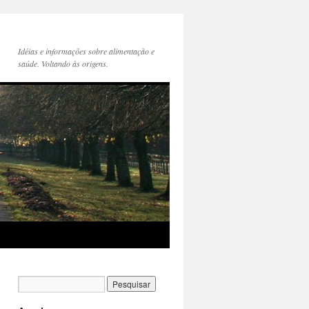
Idéias e informações sobre alimentação e
saúde. Voltando às origens.