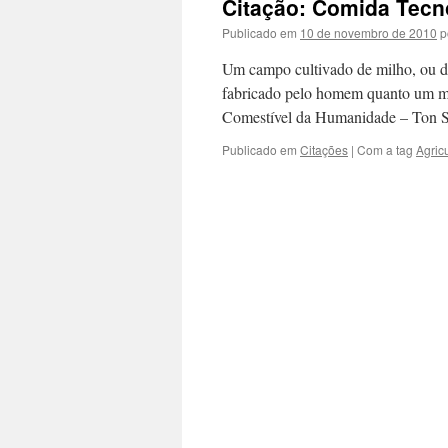
Citação: Comida Tecn
conteúdo
Publicado em
10 de novembro de 2010
p
Um campo cultivado de milho, ou de
fabricado pelo homem quanto um mic
Comestível da Humanidade – Ton S
Publicado em
Citações
|
Com a tag
Agric