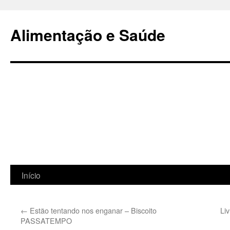
Alimentação e Saúde
Início
Pular
para
←
Estão tentando nos enganar – Biscoito
Li
o
PASSATEMPO